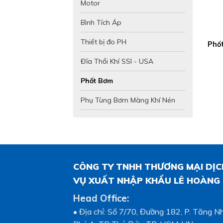
Motor
Bình Tích Áp
Thiết bị đo PH
Phố
Đĩa Thổi Khí SSI - USA
Phốt Bơm
Phụ Tùng Bơm Màng Khí Nén
CÔNG TY TNHH THƯƠNG MẠI DỊC
VỤ XUẤT NHẬP KHẨU LÊ HOÀNG
Head Office:
• Địa chỉ: Số 7/70, Đường 182, P. Tăng N