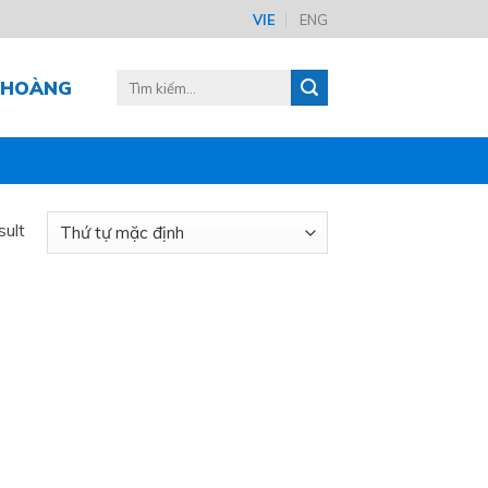
VIE
ENG
Tìm
Ê HOÀNG
kiếm:
sult