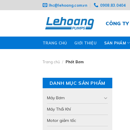
Skip
lhc@lehoang.com.vn
0908.83.0404
to
content
CÔNG TY
TRANG CHỦ
GIỚI THIỆU
SẢN PHẨM
Trang chủ
/
Phốt Bơm
DANH MỤC SẢN PHẨM
Máy Bơm
Máy Thổi Khí
Motor giảm tốc