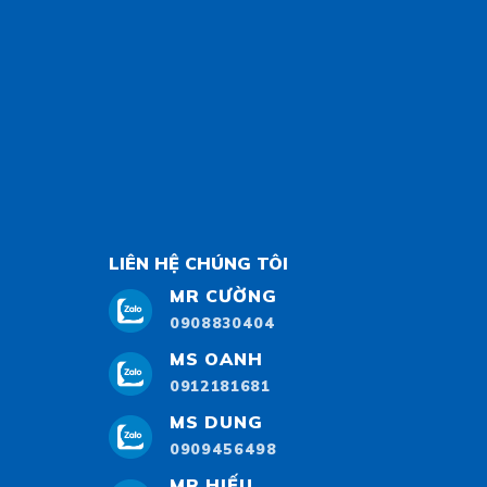
LIÊN HỆ CHÚNG TÔI
MR CƯỜNG
0908830404
MS OANH
0912181681
MS DUNG
0909456498
MR HIẾU