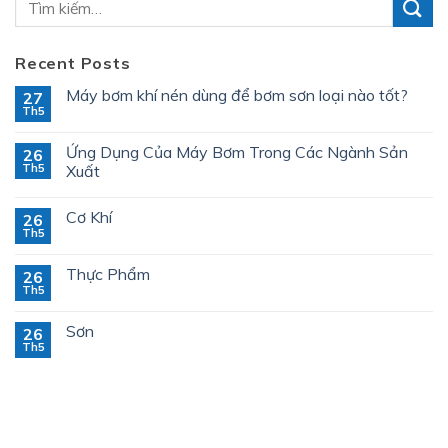
Recent Posts
Máy bơm khí nén dùng để bơm sơn loại nào tốt?
27
Th5
Ứng Dụng Của Máy Bơm Trong Các Ngành Sản
26
Th5
Xuất
Cơ Khí
26
Th5
Thực Phẩm
26
Th5
Sơn
26
Th5