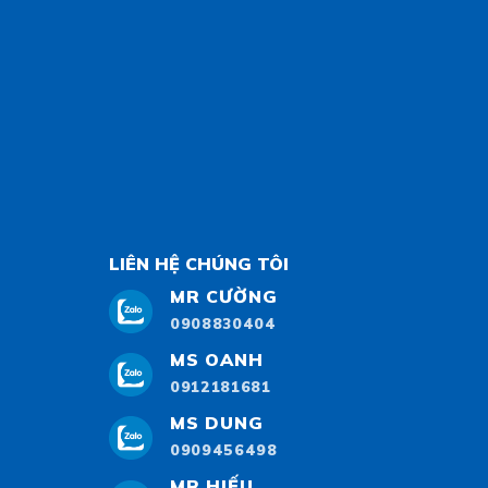
LIÊN HỆ CHÚNG TÔI
MR CƯỜNG
0908830404
MS OANH
0912181681
MS DUNG
0909456498
MR HIẾU